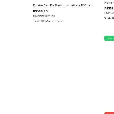
Haya -
Eclaire Eau De Parfum - Lattafa 100ml
R$359
R$399,90
R$341,9
R$379,91
com
Pix
3
x de
R
3
x de
R$133,30
sem juros