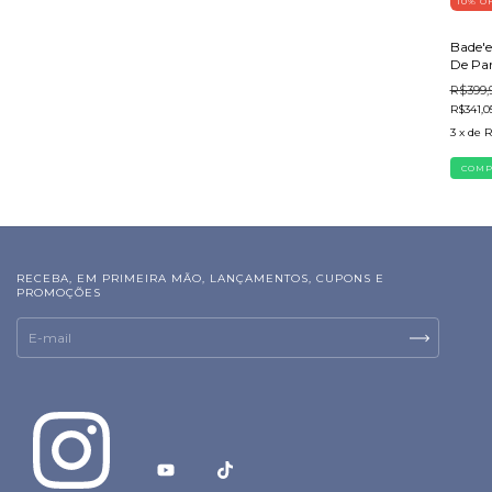
10
%
O
Bade'e
De Pa
R$399,
R$341,0
3
x de
R
RECEBA, EM PRIMEIRA MÃO, LANÇAMENTOS, CUPONS E
PROMOÇÕES