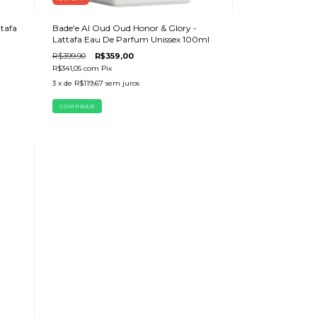
tafa
Bade'e Al Oud Oud Honor & Glory -
Lattafa Eau De Parfum Unissex 100ml
R$399,90
R$359,00
R$341,05
com
Pix
3
x de
R$119,67
sem juros