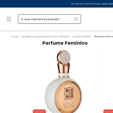
Envios em até 24 horas, após aprovação 
Início
.
breadcrumbs.perfumes-linha-lifestyle
.
Lattafa Arábia
.
Perfume Femi
Perfume Feminino
10
%
OFF
10
%
O