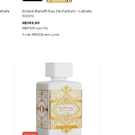
attafa
Eclaire Banoffi Eau De Parfum - Lattafa
100ml
R$399,90
R$379,91
com
Pix
3
x de
R$133,30
sem juros
10
%
OFF