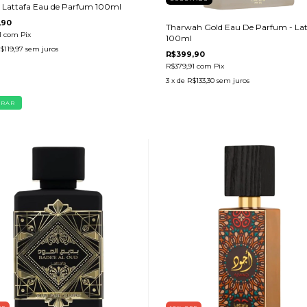
 Lattafa Eau de Parfum 100ml
,90
Tharwah Gold Eau De Parfum - Lat
1
com
Pix
100ml
$119,97
sem juros
R$399,90
R$379,91
com
Pix
3
x de
R$133,30
sem juros