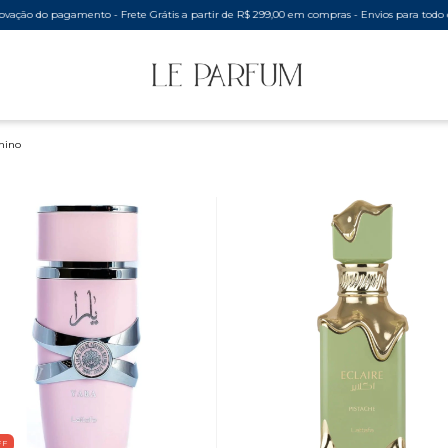
do pagamento - Frete Grátis a partir de R$ 299,00 em compras - Envios para todo o Brasil,
nino
FF