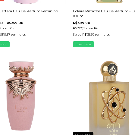
 Lattafa Eau De Parfum Feminino
Eclaire Pistache Eau De Parfum - L
100ml
90
R$359,00
R$399,90
5
com
Pix
R$379,91
com
Pix
$119,67
sem juros
3
x de
R$133,30
sem juros
ESGOTADO