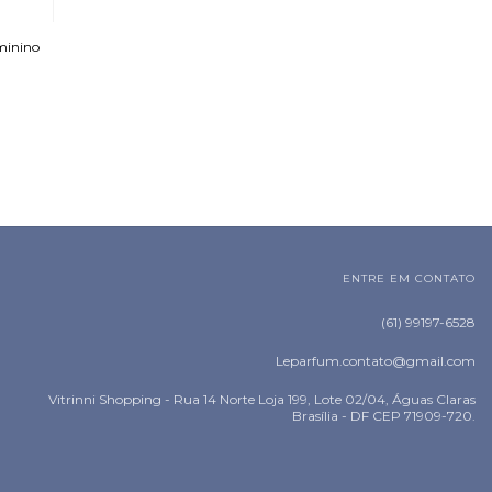
minino
ENTRE EM CONTATO
(61) 99197-6528
Leparfum.contato@gmail.com
Vitrinni Shopping - Rua 14 Norte Loja 199, Lote 02/04, Águas Claras
Brasília - DF CEP 71909-720.