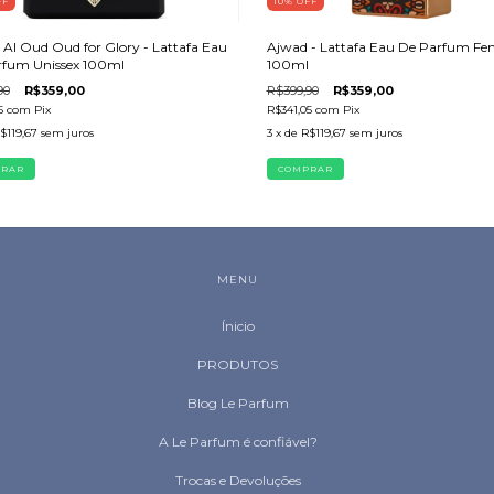
FF
10
%
OFF
 Al Oud Oud for Glory - Lattafa Eau
Ajwad - Lattafa Eau De Parfum Fe
rfum Unissex 100ml
100ml
90
R$359,00
R$399,90
R$359,00
5
com
Pix
R$341,05
com
Pix
$119,67
sem juros
3
x de
R$119,67
sem juros
MENU
Ínicio
PRODUTOS
Blog Le Parfum
A Le Parfum é confiável?
Trocas e Devoluções