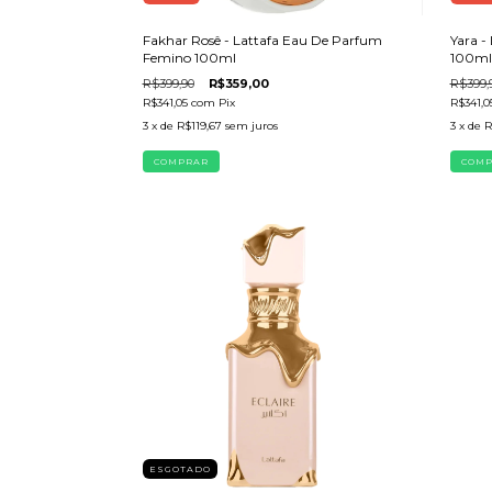
Fakhar Rosê - Lattafa Eau De Parfum
Yara -
Femino 100ml
100ml
R$399,90
R$359,00
R$399,
R$341,05
com
Pix
R$341,0
3
x de
R$119,67
sem juros
3
x de
R
ESGOTADO