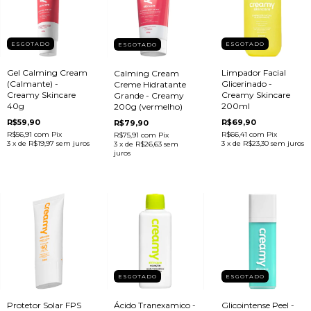
ESGOTADO
ESGOTADO
ESGOTADO
Gel Calming Cream
Limpador Facial
Calming Cream
(Calmante) -
Glicerinado -
Creme Hidratante
Creamy Skincare
Creamy Skincare
Grande - Creamy
40g
200ml
200g (vermelho)
R$59,90
R$69,90
R$79,90
R$56,91
com
Pix
R$66,41
com
Pix
R$75,91
com
Pix
3
x de
R$19,97
sem juros
3
x de
R$23,30
sem juros
3
x de
R$26,63
sem
juros
ESGOTADO
ESGOTADO
Protetor Solar FPS
Ácido Tranexamico -
Glicointense Peel -