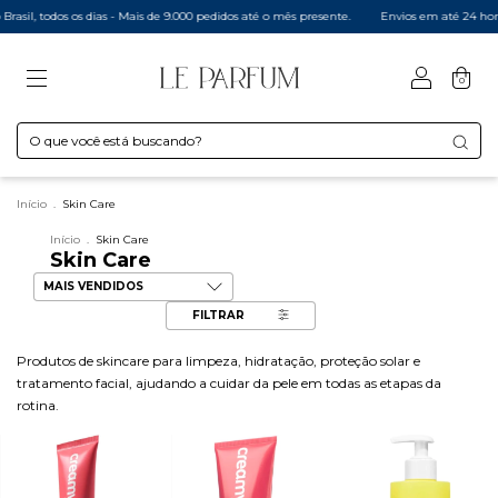
il, todos os dias - Mais de 9.000 pedidos até o mês presente.
Envios em até 24 horas,
0
Início
.
Skin Care
Início
.
Skin Care
Skin Care
FILTRAR
Produtos de skincare para limpeza, hidratação, proteção solar e
tratamento facial, ajudando a cuidar da pele em todas as etapas da
rotina.