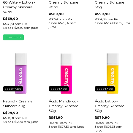
60 Watery Lotion -
Creamy Skincare
Creamy Skincare
Creamy Skincare
90ml
30g
50ml
R$89,90
R$99,90
R$69,90
R$85,41
com
Pix
R$94,91
com
Pix
3
x de
R$29,97
sem
3
x de
R$33,30
sem juros
R$66,41
com
Pix
juros
3
x de
R$23,30
sem juros
ESGOTADO
ESGOTADO
ESGOTADO
Retinol - Creamy
Ácido Mandélico -
Ácido Lático -
Skincare 30g
Creamy Skincare
Creamy Skincare
30g
30g
R$99,90
R$81,90
R$79,90
R$94,91
com
Pix
3
x de
R$33,30
sem juros
R$77,81
com
Pix
R$75,91
com
Pix
3
x de
R$27,30
sem juros
3
x de
R$26,63
sem
juros