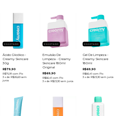
ESGOTADO
ESGOTADO
ESGOTADO
Ácido Glicólico -
Emulsão De
Gel De Limpeza -
Creamy Skincare
Limpeza - Creamy
Creamy Skincare
30g
Skincare 180ml
180ml
Original
R$79,90
R$69,90
R$69,90
R$75,91
com
Pix
R$66,41
com
Pix
3
x de
R$26,63
sem
3
x de
R$23,30
sem juros
R$66,41
com
Pix
juros
3
x de
R$23,30
sem juros