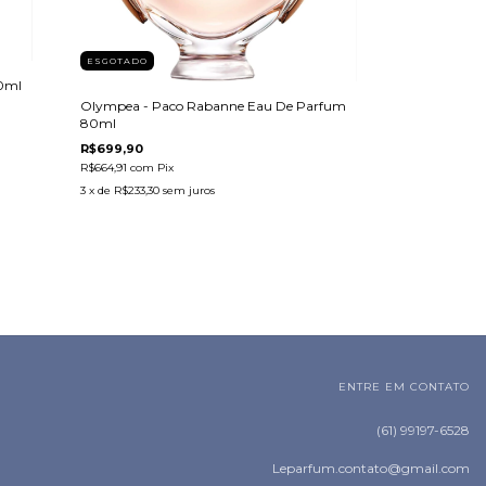
ESGOTADO
00ml
Olympea - Paco Rabanne Eau De Parfum
80ml
R$699,90
R$664,91
com
Pix
3
x de
R$233,30
sem juros
ENTRE EM CONTATO
(61) 99197-6528
Leparfum.contato@gmail.com