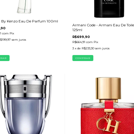
r By Kenzo Eau De Parfum 100ml
Armani Code - Armani Eau De Toile
,90
125ml
91
com
Pix
R$699,90
$199,97
sem juros
R$664,91
com
Pix
3
x de
R$233,30
sem juros