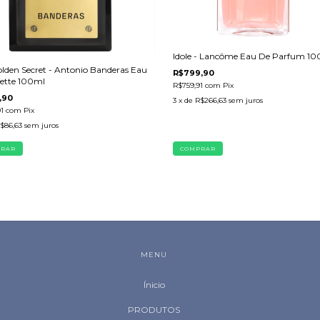
Idole - Lancôme Eau De Parfum 1
lden Secret - Antonio Banderas Eau
R$799,90
lette 100ml
R$759,91
com
Pix
,90
3
x de
R$266,63
sem juros
91
com
Pix
$86,63
sem juros
MENU
Ínicio
PRODUTOS