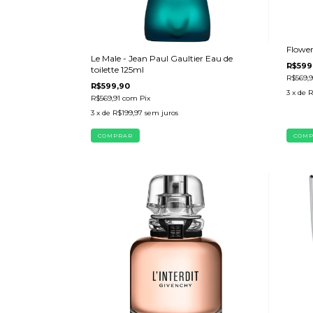
Flowe
Le Male - Jean Paul Gaultier Eau de
R$599
toilette 125ml
R$569,
R$599,90
3
x de
R
R$569,91
com
Pix
3
x de
R$199,97
sem juros