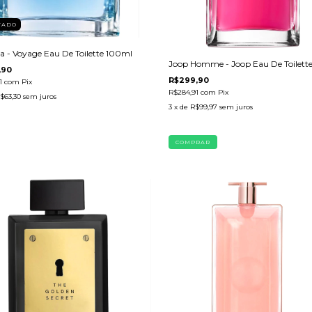
TADO
a - Voyage Eau De Toilette 100ml
Joop Homme - Joop Eau De Toilette
,90
R$299,90
1
com
Pix
R$284,91
com
Pix
$63,30
sem juros
3
x de
R$99,97
sem juros