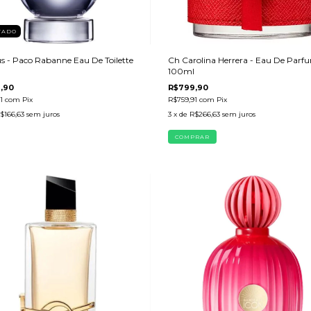
TADO
us - Paco Rabanne Eau De Toilette
Ch Carolina Herrera - Eau De Parf
100ml
,90
R$799,90
91
com
Pix
R$759,91
com
Pix
$166,63
sem juros
3
x de
R$266,63
sem juros