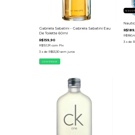
ESGO
Nautic
Gabriela Sabatini - Gabriela Sabatini Eau
R$189
De Toilette 60ml
R$180,4
R$159,90
3
x de
R
R$151,91
com
Pix
3
x de
R$53,30
sem juros