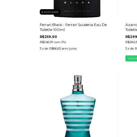
ESGOTADO
Ferrari Black - Ferrari Scuderia Eau De
Azarr
Toilette 100ml
Toilet
R$259,90
R$299
R$246,91
com
Pix
R$284,
3
x de
R$86,63
sem juros
3
x de
R