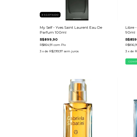
ESGOTADO
My Self - Yves Saint Laurent Eau De
Libre 
Parfum 100ml
90ml
R$899,90
R$859
R$854,91
com
Pix
R$816,9
3
x de
R$299,97
sem juros
3
x de
R