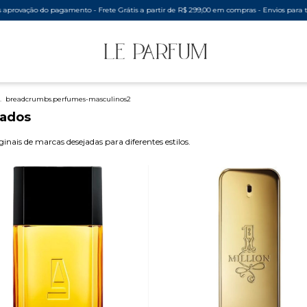
o - Frete Grátis a partir de R$ 299,00 em compras - Envios para todo o Brasil, todos os d
.
breadcrumbs.perfumes-masculinos2
tados
nais de marcas desejadas para diferentes estilos.