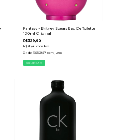
e
Fantasy - Britney Spears Eau De Toilette
100ml Original
R$329,90
R$313,41
com
Pix
3
x de
R$109,97
sem juros