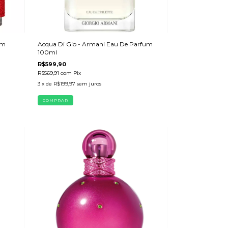
um
Acqua Di Gio - Armani Eau De Parfum
100ml
R$599,90
R$569,91
com
Pix
3
x de
R$199,97
sem juros