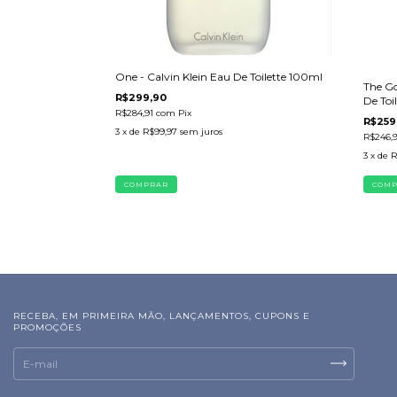
One - Calvin Klein Eau De Toilette 100ml
The Go
R$299,90
De Toi
R$284,91
com
Pix
R$259
3
x de
R$99,97
sem juros
R$246,
3
x de
R
RECEBA, EM PRIMEIRA MÃO, LANÇAMENTOS, CUPONS E
PROMOÇÕES