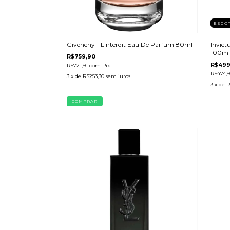
ESGO
Givenchy - Linterdit Eau De Parfum 80ml
Invict
100ml
R$759,90
R$499
R$721,91
com
Pix
R$474,
3
x de
R$253,30
sem juros
3
x de
R