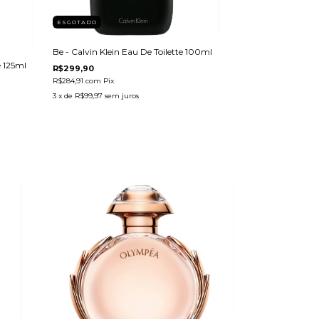
ESGOTADO
Be - Calvin Klein Eau De Toilette 100ml
 125ml
R$299,90
R$284,91
com
Pix
3
x de
R$99,97
sem juros