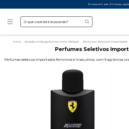
Envios em até 24 horas, após aprovação do pagament
Início
.
breadcrumbs.perfumes-linha-lifestyle
.
Perfumes Seletivos Importados
Perfumes Seletivos Impor
Perfumes seletivos importados femininos e masculinos, com fragrâncias origi