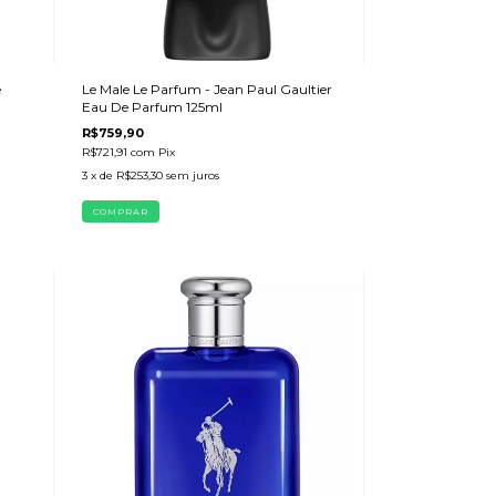
Le Male Le Parfum - Jean Paul Gaultier
e
Eau De Parfum 125ml
R$759,90
R$721,91
com
Pix
3
x de
R$253,30
sem juros