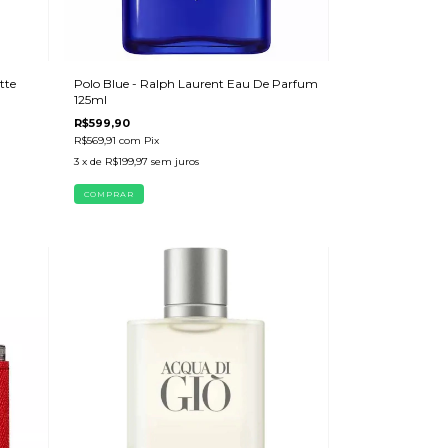
tte
Polo Blue - Ralph Laurent Eau De Parfum
125ml
R$599,90
R$569,91
com
Pix
3
x de
R$199,97
sem juros