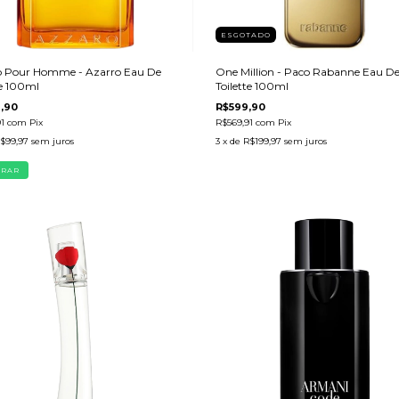
ESGOTADO
o Pour Homme - Azarro Eau De
One Million - Paco Rabanne Eau D
te 100ml
Toilette 100ml
,90
R$599,90
91
com
Pix
R$569,91
com
Pix
$99,97
sem juros
3
x de
R$199,97
sem juros