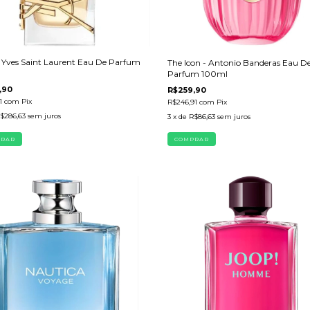
- Yves Saint Laurent Eau De Parfum
The Icon - Antonio Banderas Eau D
Parfum 100ml
,90
R$259,90
1
com
Pix
R$246,91
com
Pix
$286,63
sem juros
3
x de
R$86,63
sem juros