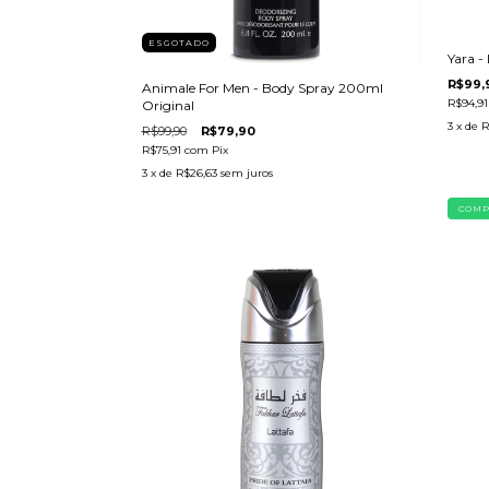
ESGOTADO
Yara -
R$99,
Animale For Men - Body Spray 200ml
R$94,9
Original
3
x de
R
R$99,90
R$79,90
R$75,91
com
Pix
3
x de
R$26,63
sem juros