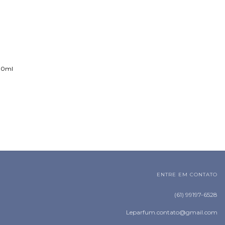
200ml
ENTRE EM CONTATO
(61) 99197-6528
Leparfum.contato@gmail.com