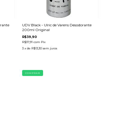
orante
UDV Black - Ulric de Varens Desodorante
200ml Original
R$39,90
R$37,91
com
Pix
3
x de
R$13,30
sem juros