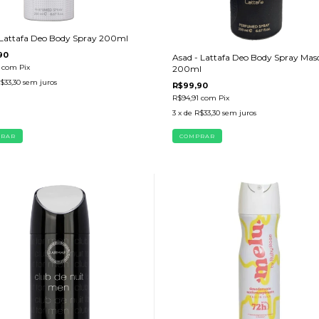
 Lattafa Deo Body Spray 200ml
90
Asad - Lattafa Deo Body Spray Mas
1
com
Pix
200ml
$33,30
sem juros
R$99,90
R$94,91
com
Pix
3
x de
R$33,30
sem juros