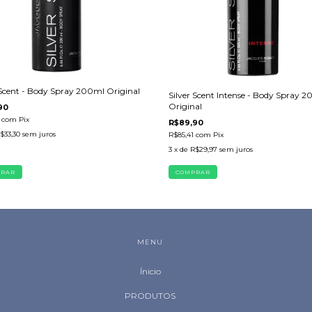
 Scent - Body Spray 200ml Original
Silver Scent Intense - Body Spray 
Original
90
1
com
Pix
R$89,90
$33,30
sem juros
R$85,41
com
Pix
3
x de
R$29,97
sem juros
MENU
Ínicio
PRODUTOS