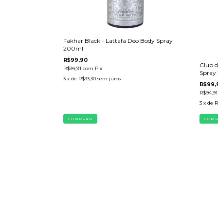
Fakhar Black - Lattafa Deo Body Spray
200ml
R$99,90
Club d
R$94,91
com
Pix
Spray
3
x de
R$33,30
sem juros
R$99,
R$94,9
3
x de
R