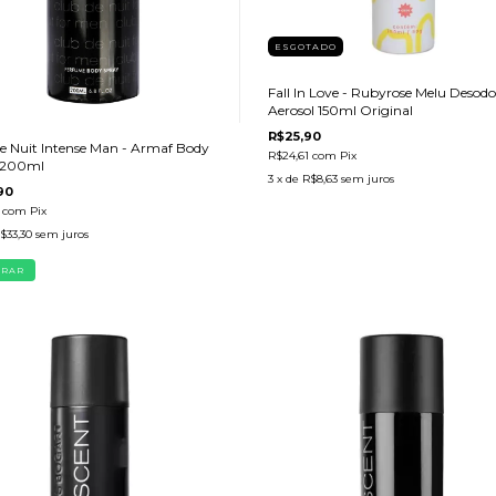
ESGOTADO
Fall In Love - Rubyrose Melu Desod
Aerosol 150ml Original
R$25,90
e Nuit Intense Man - Armaf Body
R$24,61
com
Pix
 200ml
3
x de
R$8,63
sem juros
90
1
com
Pix
$33,30
sem juros