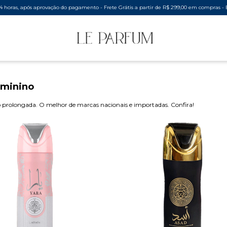
 após aprovação do pagamento - Frete Grátis a partir de R$ 299,00 em compras - Envios par
eminino
prolongada. O melhor de marcas nacionais e importadas. Confira!