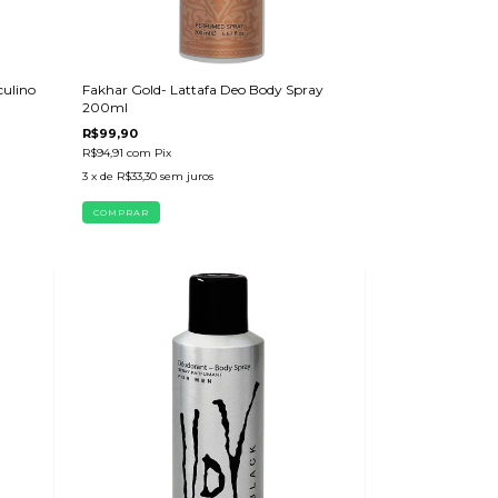
culino
Fakhar Gold- Lattafa Deo Body Spray
200ml
R$99,90
R$94,91
com
Pix
3
x de
R$33,30
sem juros