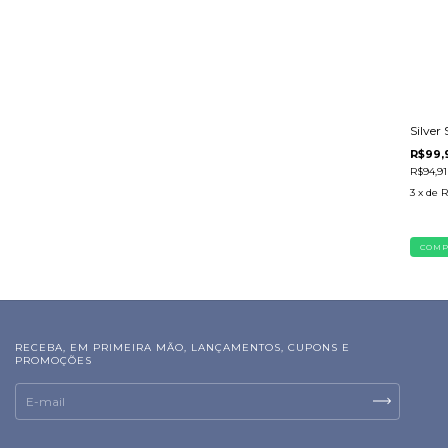
Silver
R$99,
R$94,9
3
x de
R
RECEBA, EM PRIMEIRA MÃO, LANÇAMENTOS, CUPONS E
PROMOÇÕES