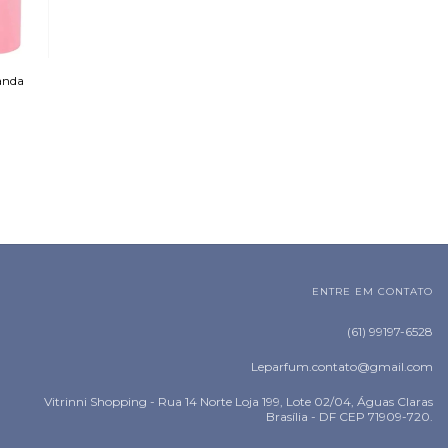
anda
ENTRE EM CONTATO
(61) 99197-6528
Leparfum.contato@gmail.com
Vitrinni Shopping - Rua 14 Norte Loja 199, Lote 02/04, Águas Claras
Brasília - DF CEP 71909-720.