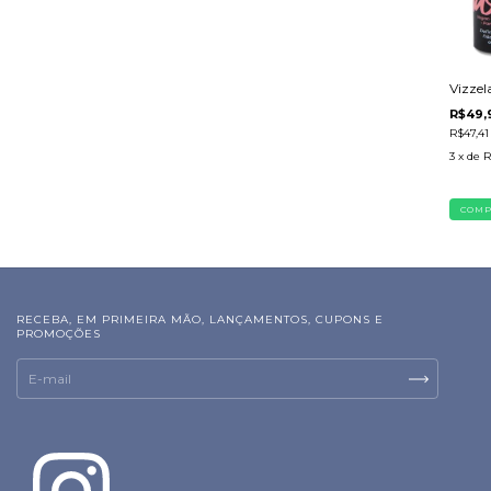
Vizzel
R$49,
R$47,4
3
x de
R
RECEBA, EM PRIMEIRA MÃO, LANÇAMENTOS, CUPONS E
PROMOÇÕES