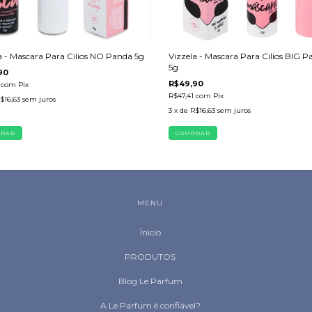
a - Mascara Para Cilios NO Panda 5g
Vizzela - Mascara Para Cilios BIG P
5g
90
R$49,90
1
com
Pix
R$47,41
com
Pix
$16,63
sem juros
3
x de
R$16,63
sem juros
MENU
Ínicio
PRODUTOS
Blog Le Parfum
A Le Parfum é confiável?