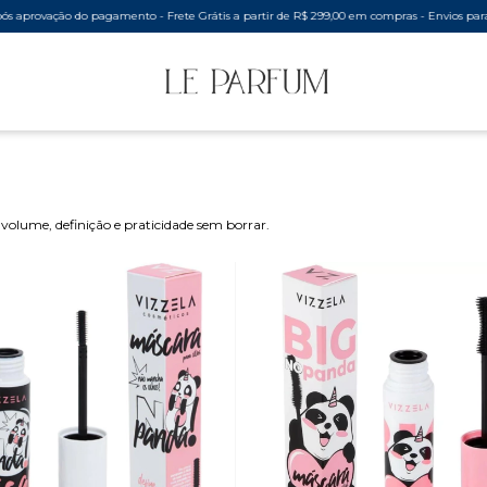
 do pagamento - Frete Grátis a partir de R$ 299,00 em compras - Envios para todo o Brasil
volume, definição e praticidade sem borrar.