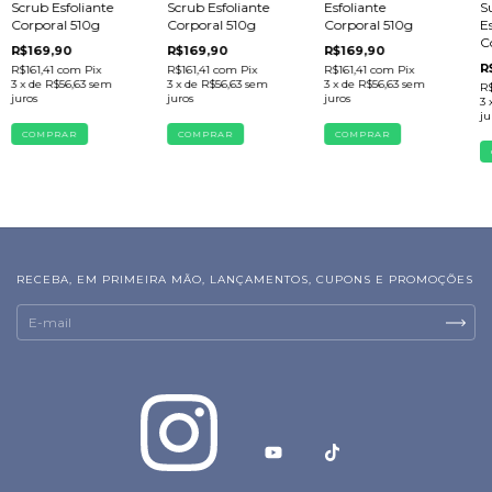
Scrub Esfoliante
Scrub Esfoliante
Esfoliante
S
Corporal 510g
Corporal 510g
Corporal 510g
E
C
R$169,90
R$169,90
R$169,90
R
R$161,41
com
Pix
R$161,41
com
Pix
R$161,41
com
Pix
3
x de
R$56,63
sem
3
x de
R$56,63
sem
3
x de
R$56,63
sem
R$
juros
juros
juros
3
ju
RECEBA, EM PRIMEIRA MÃO, LANÇAMENTOS, CUPONS E PROMOÇÕES