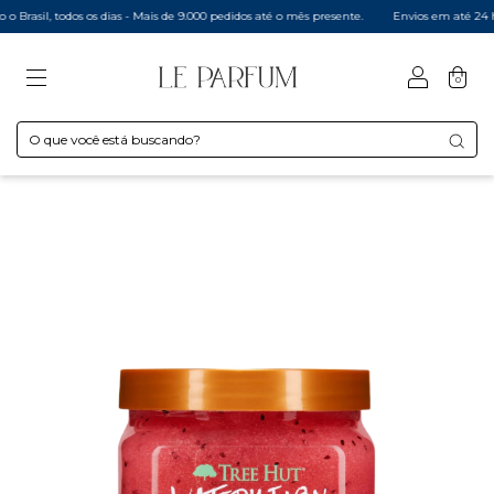
rasil, todos os dias - Mais de 9.000 pedidos até o mês presente.
Envios em até 24 hor
0