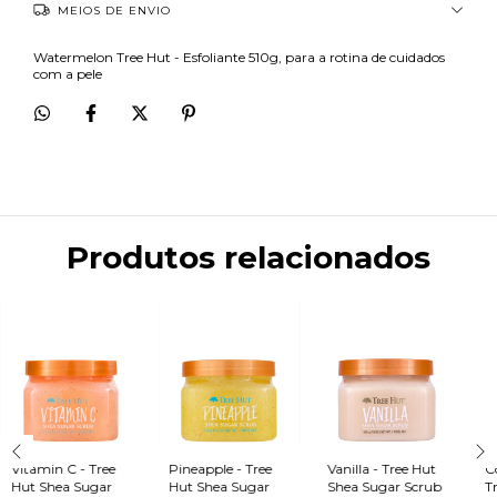
MEIOS DE ENVIO
Watermelon Tree Hut - Esfoliante 510g, para a rotina de cuidados
com a pele
Produtos relacionados
Vitamin C - Tree
Pineapple - Tree
Vanilla - Tree Hut
C
Hut Shea Sugar
Hut Shea Sugar
Shea Sugar Scrub
T