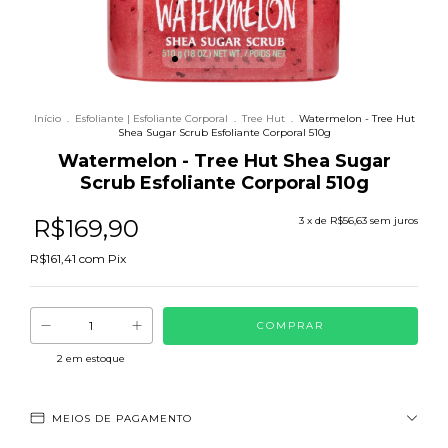
Início
.
Esfoliante | Esfoliante Corporal
.
Tree Hut
.
Watermelon - Tree Hut
Shea Sugar Scrub Esfoliante Corporal 510g
Watermelon - Tree Hut Shea Sugar
Scrub Esfoliante Corporal 510g
R$169,90
3
x de
R$56,63
sem juros
R$161,41
com
Pix
2
em estoque
MEIOS DE PAGAMENTO