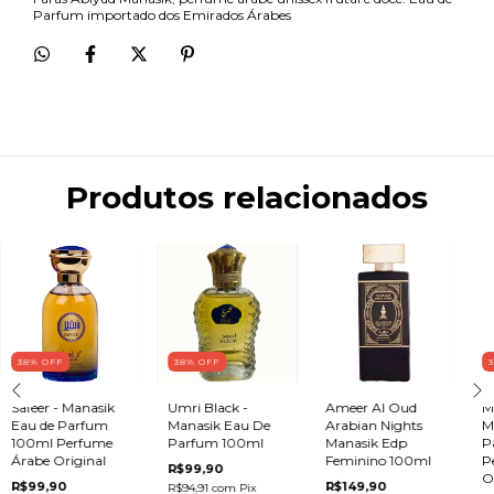
Parfum importado dos Emirados Árabes
Produtos relacionados
38
%
OFF
38
%
OFF
Safeer - Manasik
Umri Black -
Ameer Al Oud
M
Eau de Parfum
Manasik Eau De
Arabian Nights
M
100ml Perfume
Parfum 100ml
Manasik Edp
P
Árabe Original
Feminino 100ml
P
R$99,90
O
R$99,90
R$149,90
R$94,91
com
Pix