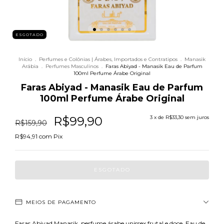
ESGOTADO
Início
.
Perfumes e Colônias | Árabes, Importados e Contratipos
.
Manasik
Arábia
.
Perfumes Masculinos
.
Faras Abiyad - Manasik Eau de Parfum
100ml Perfume Árabe Original
Faras Abiyad - Manasik Eau de Parfum
100ml Perfume Árabe Original
R$99,90
3
x de
R$33,30
sem juros
R$159,90
R$94,91
com
Pix
MEIOS DE PAGAMENTO
Faras Abiyad Manasik, perfume árabe unissex frutal e doce. Eau de