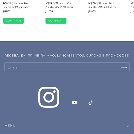
R$265,91
com
Pix
R$265,91
com
Pix
R$265,91
com
Pix
R
3
x de
R$93,30
sem
3
x de
R$93,30
sem
3
x de
R$93,30
sem
3
juros
juros
juros
ju
RECEBA, EM PRIMEIRA MÃO, LANÇAMENTOS, CUPONS E PROMOÇÕES
MENU