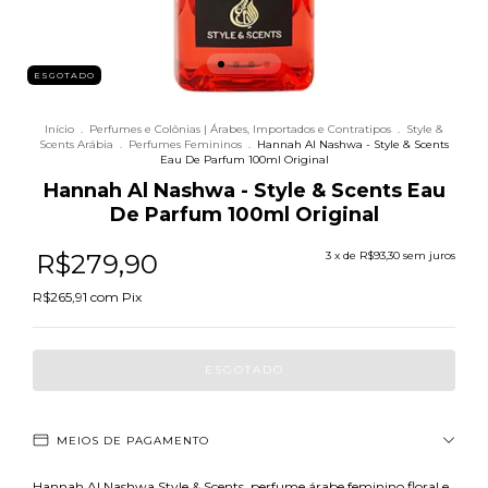
ESGOTADO
Início
.
Perfumes e Colônias | Árabes, Importados e Contratipos
.
Style &
Scents Arábia
.
Perfumes Femininos
.
Hannah Al Nashwa - Style & Scents
Eau De Parfum 100ml Original
Hannah Al Nashwa - Style & Scents Eau
De Parfum 100ml Original
R$279,90
3
x de
R$93,30
sem juros
R$265,91
com
Pix
MEIOS DE PAGAMENTO
Hannah Al Nashwa Style & Scents, perfume árabe feminino floral e