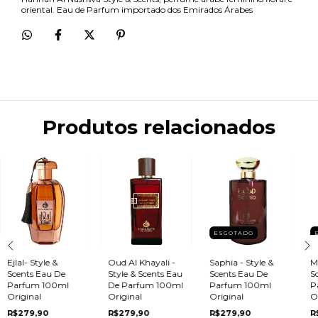
oriental. Eau de Parfum importado dos Emirados Árabes
Produtos relacionados
ESGOTADO
Ejlal- Style &
Oud Al Khayali -
Saphia - Style &
M
Scents Eau De
Style & Scents Eau
Scents Eau De
S
Parfum 100ml
De Parfum 100ml
Parfum 100ml
P
Original
Original
Original
O
R$279,90
R$279,90
R$279,90
R